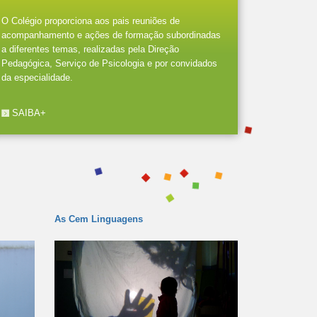
O Colégio proporciona aos pais reuniões de
acompanhamento e ações de formação subordinadas
a diferentes temas, realizadas pela Direção
Pedagógica, Serviço de Psicologia e por convidados
da especialidade.
SAIBA+
As Cem Linguagens