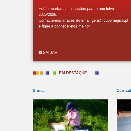
Estão abertas as inscrições para o ano letivo
2025/2026.
Contacte-nos através do email geral@cubomagico.pt
e fique a conhecer-nos melhor.
SAIBA+
EM DESTAQUE
Brincar
Currícu