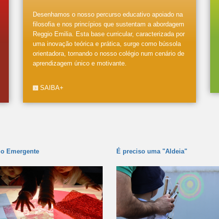
Desenhamos o nosso percurso educativo apoiado na
filosofia e nos princípios que sustentam a abordagem
Reggio Emilia. Esta base curricular, caracterizada por
uma inovação teórica e prática, surge como bússola
orientadora, tornando o nosso colégio num cenário de
aprendizagem único e motivante.
SAIBA+
lo Emergente
É preciso uma "Aldeia"