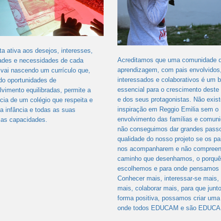
a ativa aos desejos, interesses,
Acreditamos que uma comunidade 
dades e necessidades de cada
aprendizagem, com pais envolvidos
 vai nascendo um currículo que,
interessados e colaborativos é um 
do oportunidades de
essencial para o crescimento deste 
vimento equilibradas, permite a
e dos seus protagonistas. Não exis
cia de um colégio que respeita e
inspiração em Reggio Emilia sem o
 a infância e todas as suas
envolvimento das famílias e comun
cas capacidades.
não conseguimos dar grandes pass
qualidade do nosso projeto se os pa
nos acompanharem e não compree
caminho que desenhamos, o porquê
escolhemos e para onde pensamos i
Conhecer mais, interessar-se mais,
mais, colaborar mais, para que junt
forma positiva, possamos criar uma 
onde todos EDUCAM e são EDUC