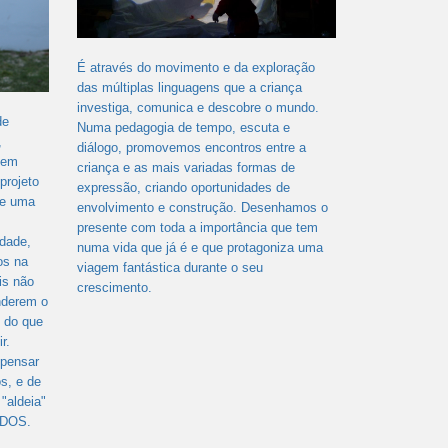
É através do movimento e da exploração
das múltiplas linguagens que a criança
investiga, comunica e descobre o mundo.
de
Numa pedagogia de tempo, escuta e
,
diálogo, promovemos encontros entre a
bem
criança e as mais variadas formas de
projeto
expressão, criando oportunidades de
te uma
envolvimento e construção. Desenhamos o
presente com toda a importância que tem
idade,
numa vida que já é e que protagoniza uma
os na
viagem fantástica durante o seu
is não
crescimento.
nderem o
 do que
r.
 pensar
os, e de
"aldeia"
ADOS.