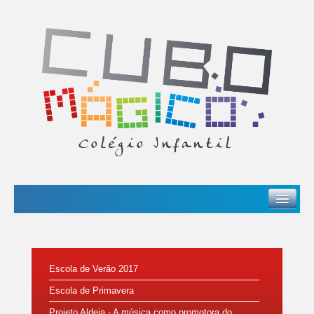
INSTITUCIONAL
OFERTA EDUCATIVA
Escola de Verão 2017
SERVIÇOS
Escola de Primavera
INSCRIÇÕES
Projeto Aldeia - A música como promotora do