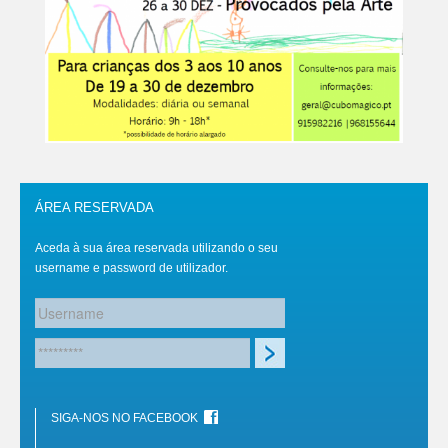
ÁREA RESERVADA
Aceda à sua área reservada utilizando o seu
username e password de utilizador.
SIGA-NOS NO FACEBOOK